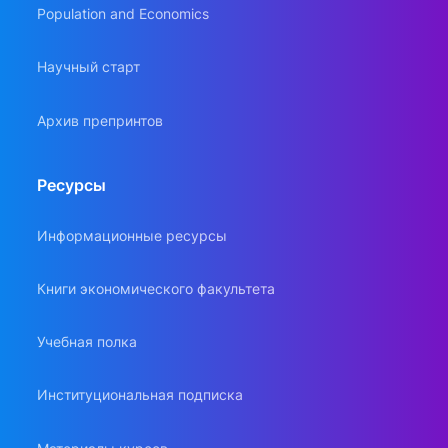
Population and Economics
Научный старт
Архив препринтов
Ресурсы
Информационные ресурсы
Книги экономического факультета
Учебная полка
Институциональная подписка