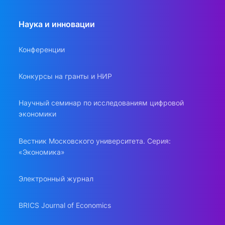
Наука и инновации
Конференции
Конкурсы на гранты и НИР
Научный семинар по исследованиям цифровой
экономики
Вестник Московского университета. Серия:
«Экономика»
Электронный журнал
BRICS Journal of Economics