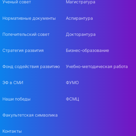
Ученый совет
Магистратура
Нормативные документы
Аспирантура
Попечительский совет
Докторантура
Стратегия развития
Бизнес-образование
Фонд содействия развитию
Учебно-методическая работа
ЭФ в СМИ
ФУМО
Наши победы
ФСМЦ
Факультетская символика
Контакты