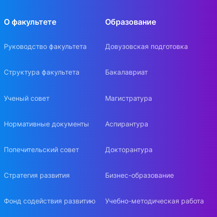
О факультете
Образование
Руководство факультета
Довузовская подготовка
Структура факультета
Бакалавриат
Ученый совет
Магистратура
Нормативные документы
Аспирантура
Попечительский совет
Докторантура
Стратегия развития
Бизнес-образование
Фонд содействия развитию
Учебно-методическая работа