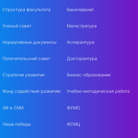
Структура факультета
Бакалавриат
Ученый совет
Магистратура
Нормативные документы
Аспирантура
Попечительский совет
Докторантура
Стратегия развития
Бизнес-образование
Фонд содействия развитию
Учебно-методическая работа
ЭФ в СМИ
ФУМО
Наши победы
ФСМЦ