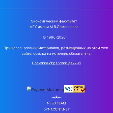
Экономический факультет
МГУ имени М.В.Ломоносова
© 1996-2026
При использовании материалов, размещенных на этом web-
сайте, ссылка на источник обязательна!
Политика обработки данных
NEBO.TEAM
DYNACONT.NET