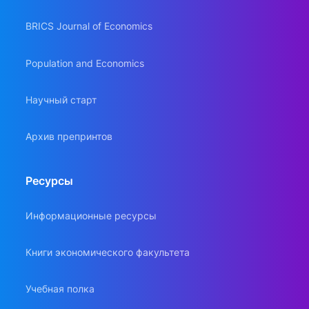
BRICS Journal of Economics
Population and Economics
Научный старт
Архив препринтов
Ресурсы
Информационные ресурсы
Книги экономического факультета
Учебная полка