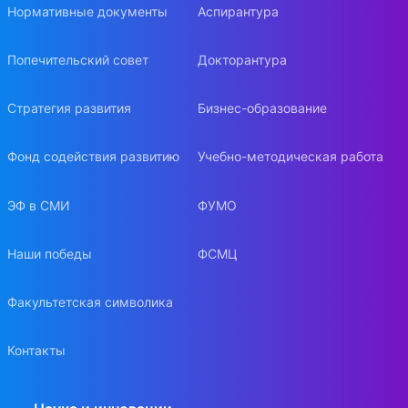
Нормативные документы
Аспирантура
Попечительский совет
Докторантура
Стратегия развития
Бизнес-образование
Фонд содействия развитию
Учебно-методическая работа
ЭФ в СМИ
ФУМО
Наши победы
ФСМЦ
Факультетская символика
Контакты