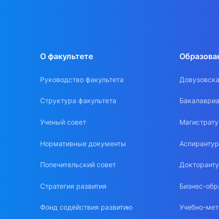
О факультете
Образова
Руководство факультета
Довузовска
Структура факультета
Бакалавриа
Ученый совет
Магистрат
Нормативные документы
Аспиранту
Попечительский совет
Докторант
Стратегия развития
Бизнес-обр
Фонд содействия развитию
Учебно-мет