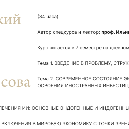
ентр биоэкономики и эко-инноваций ЭФ МГУ
Прикрепление
Иностранным студентам
Закрепление
(34 часа)
стажировка и трудоустройство
Контакты
Информационные ре
Автор спецкурса и лектор:
проф. Ильи
мического факультета»
ствия трудоустройству
Читальный зал
Курс читается в 7 семестре на дневно
я: «Экономика»
ытия / мероприятия
Электронные и цифровы
Издания факультета
Тема 1. ВВЕДЕНИЕ В ПРОБЛЕМУ, СТР
Учебная полка
Информационно-аналити
Тема 2. СОВРЕМЕННОЕ СОСТОЯНИЕ Э
ОСВОЕНИЯ ИНОСТРАННЫХ ИНВЕСТИЦИ
ИВЛЕЧЕНИЯ ИИ: ОСНОВНЫЕ ЭНДОГЕННЫЕ И ИНДОГЕНН
И ВКЛЮЧЕНИЯ В МИРОВУЮ ЭКОНОМИКУ С ТОЧКИ ЗРЕН