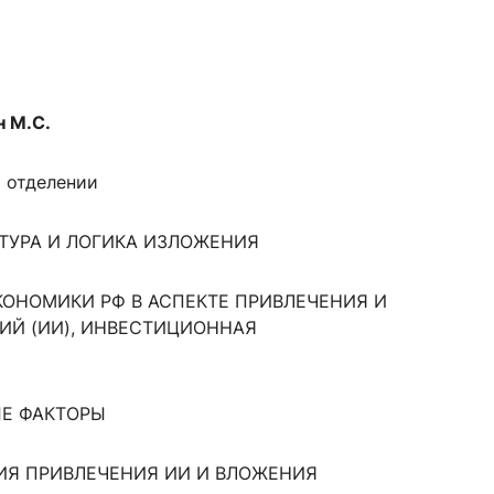
сурсы
ИИ в образовании
н М.С.
Студентам
м отделении
е базы
Преподавателям
УКТУРА И ЛОГИКА ИЗЛОЖЕНИЯ
ческий отдел
КОНОМИКИ РФ В АСПЕКТЕ ПРИВЛЕЧЕНИЯ И
Й (ИИ), ИНВЕСТИЦИОННАЯ
ЫЕ ФАКТОРЫ
ИЯ ПРИВЛЕЧЕНИЯ ИИ И ВЛОЖЕНИЯ