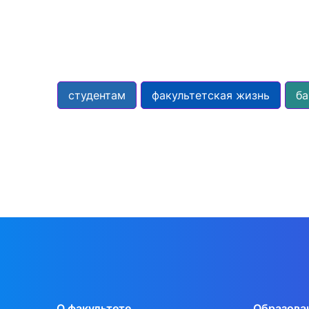
студентам
факультетская жизнь
ба
О факультете
Образова