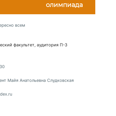
олимпиада
сурсы
ИИ в образовании
ересно всем
Студентам
е базы
Преподавателям
еский факультет, аудитория П-3
:30
ческий отдел
оцент Майя Анатольевна Слудковская
dex.ru