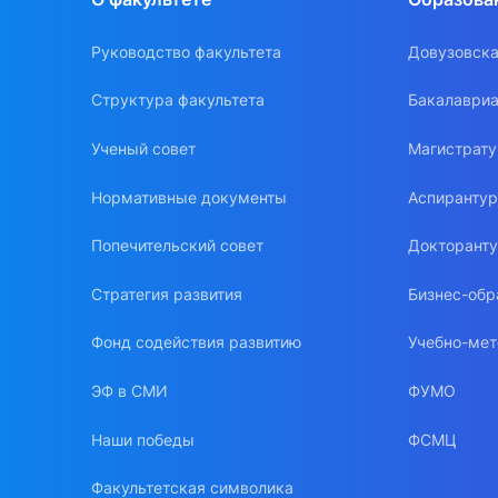
Руководство факультета
Довузовска
Структура факультета
Бакалавриа
Ученый совет
Магистрат
Нормативные документы
Аспиранту
Попечительский совет
Докторант
Стратегия развития
Бизнес-обр
Фонд содействия развитию
Учебно-мет
ЭФ в СМИ
ФУМО
Наши победы
ФСМЦ
Факультетская символика