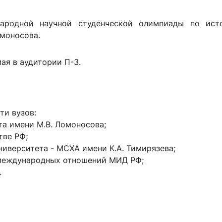
ародной научной студенческой олимпиады по исто
омоносова.
ая в аудитории П-3.
ти вузов:
та имени М.В. Ломоносова;
тве РФ;
ниверситета - МСХА имени К.А. Тимирязева;
 международных отношений МИД РФ;
.