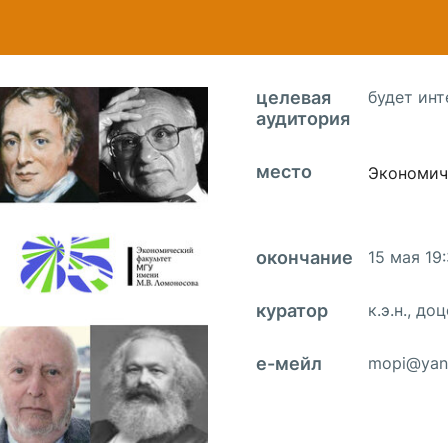
ентр биоэкономики и эко-инноваций ЭФ МГУ
Прикрепление
Иностранным студентам
Закрепление
стажировка и трудоустройство
Контакты
Информационные ре
целевая
будет инт
аудитория
мического факультета»
ствия трудоустройству
Читальный зал
место
я: «Экономика»
ытия / мероприятия
Электронные и цифровы
Экономич
Издания факультета
Учебная полка
окончание
15 мая 19
Информационно-аналити
куратор
к.э.н., д
e-мейл
mopi@yan