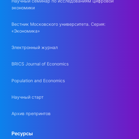
Научный семинар по исследованиям цифровой
экономики
Вестник Московского университета. Серия:
«Экономика»
Электронный журнал
BRICS Journal of Economics
Population and Economics
Научный старт
Архив препринтов
Ресурсы