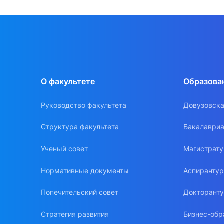
О факультете
Образова
Руководство факультета
Довузовска
Структура факультета
Бакалавриа
Ученый совет
Магистрат
Нормативные документы
Аспиранту
Попечительский совет
Докторант
Стратегия развития
Бизнес-обр