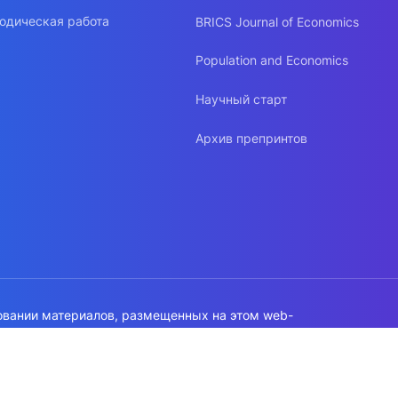
одическая работа
BRICS Journal of Economics
Population and Economics
Научный старт
Архив препринтов
овании материалов, размещенных на этом web-
а на источник обязательна!
работки данных