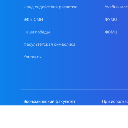
Фонд содействия развитию
Учебно-мет
ЭФ в СМИ
ФУМО
Наши победы
ФСМЦ
Факультетская символика
Контакты
Экономический факультет
При использ
МГУ имени М.В.Ломоносова
сайте, ссылк
Политика об
© 1996-2026