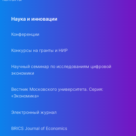
Наука и инновации
Конференции
Конкурсы на гранты и НИР
Научный семинар по исследованиям цифровой
экономики
Вестник Московского университета. Серия:
«Экономика»
Электронный журнал
BRICS Journal of Economics