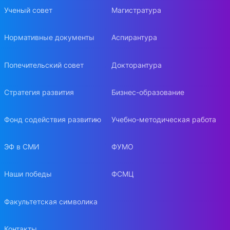
Ученый совет
Магистратура
Нормативные документы
Аспирантура
Попечительский совет
Докторантура
Стратегия развития
Бизнес-образование
Фонд содействия развитию
Учебно-методическая работа
ЭФ в СМИ
ФУМО
Наши победы
ФСМЦ
Факультетская символика
Контакты