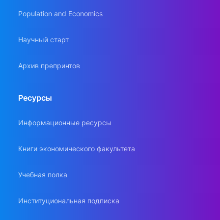
Population and Economics
Научный старт
Архив препринтов
Ресурсы
Информационные ресурсы
Книги экономического факультета
Учебная полка
Институциональная подписка