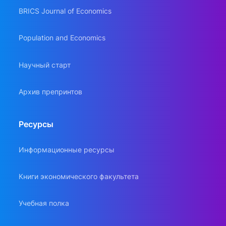
BRICS Journal of Economics
Population and Economics
Научный старт
Архив препринтов
Ресурсы
Информационные ресурсы
Книги экономического факультета
Учебная полка