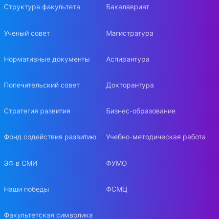
Структура факультета
Бакалавриат
Ученый совет
Магистратура
Нормативные документы
Аспирантура
Попечительский совет
Докторантура
Стратегия развития
Бизнес-образование
Фонд содействия развитию
Учебно-методическая работа
ЭФ в СМИ
ФУМО
Наши победы
ФСМЦ
Факультетская символика