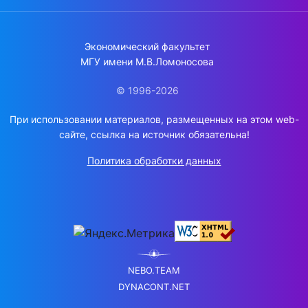
Экономический факультет
МГУ имени М.В.Ломоносова
© 1996-2026
При использовании материалов, размещенных на этом web-
сайте, ссылка на источник обязательна!
Политика обработки данных
NEBO.TEAM
DYNACONT.NET