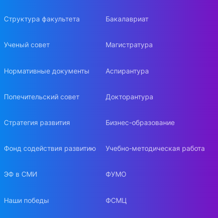
Структура факультета
Бакалавриат
Ученый совет
Магистратура
Нормативные документы
Аспирантура
Попечительский совет
Докторантура
Стратегия развития
Бизнес-образование
Фонд содействия развитию
Учебно-методическая работа
ЭФ в СМИ
ФУМО
Наши победы
ФСМЦ