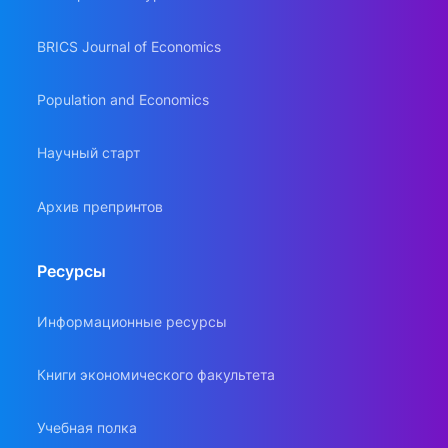
BRICS Journal of Economics
Population and Economics
Научный старт
Архив препринтов
Ресурсы
Информационные ресурсы
Книги экономического факультета
Учебная полка