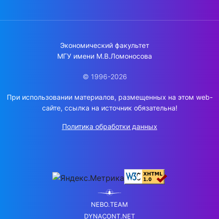
Экономический факультет
МГУ имени М.В.Ломоносова
© 1996-2026
При использовании материалов, размещенных на этом web-
сайте, ссылка на источник обязательна!
Политика обработки данных
NEBO.TEAM
DYNACONT.NET