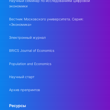
Научный семинар по исследованиям цифровой
экономики
Вестник Московского университета. Серия:
«Экономика»
Электронный журнал
BRICS Journal of Economics
Population and Economics
Научный старт
Архив препринтов
Ресурсы