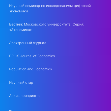
Научный семинар по исследованиям цифровой
экономики
Вестник Московского университета. Серия:
«Экономика»
Электронный журнал
BRICS Journal of Economics
Population and Economics
Научный старт
Архив препринтов