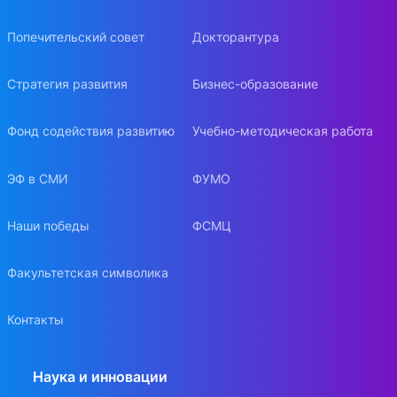
Попечительский совет
Докторантура
Стратегия развития
Бизнес-образование
Фонд содействия развитию
Учебно-методическая работа
ЭФ в СМИ
ФУМО
Наши победы
ФСМЦ
Факультетская символика
Контакты
Наука и инновации