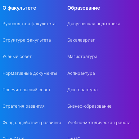
О факультете
Образование
Руководство факультета
Довузовская подготовка
Структура факультета
Бакалавриат
Ученый совет
Магистратура
Нормативные документы
Аспирантура
Попечительский совет
Докторантура
Стратегия развития
Бизнес-образование
Фонд содействия развитию
Учебно-методическая работа
ЭФ в СМИ
ФУМО