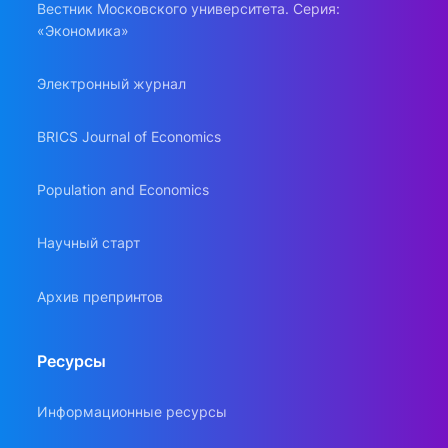
Вестник Московского университета. Серия:
«Экономика»
Электронный журнал
BRICS Journal of Economics
Population and Economics
Научный старт
Архив препринтов
Ресурсы
Информационные ресурсы