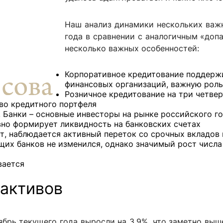
ентр биоэкономики и эко-инноваций ЭФ МГУ
Прикрепление
Иностранным студентам
Закрепление
Наш анализ динамики нескольких важн
года в сравнении с аналогичным «до
стажировка и трудоустройство
Контакты
Информационные ре
несколько важных особенностей:
мического факультета»
ствия трудоустройству
Читальный зал
Корпоративное кредитование поддерж
финансовых организаций, важную роль
я: «Экономика»
ытия / мероприятия
Электронные и цифровы
Розничное кредитование на три четве
Издания факультета
во кредитного портфеля
 Банки – основные инвесторы на рынке российского г
Учебная полка
ивно формирует ликвидность на банковских счетах
Информационно-аналити
ют, наблюдается активный переток со срочных вкладов
их банков не изменился, однако значимый рост числ
вается
 активов
ябрь текущего года выросли на 3,9%, что заметно выш