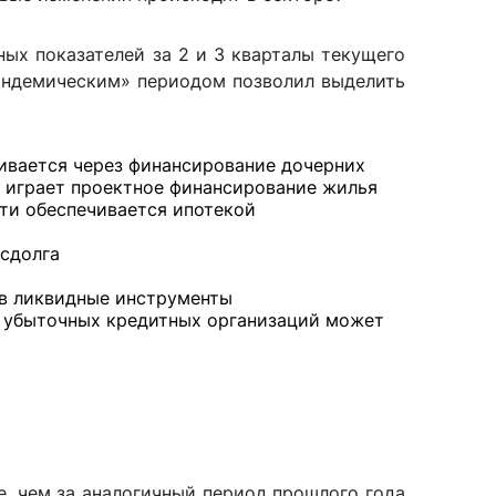
ых показателей за 2 и 3 кварталы текущего
пандемическим» периодом позволил выделить
сурсы
ИИ в образовании
Студентам
ивается через финансирование дочерних
 играет проектное финансирование жилья
е базы
Преподавателям
рти обеспечивается ипотекой
осдолга
ческий отдел
 в ликвидные инструменты
а убыточных кредитных организаций может
е, чем за аналогичный период прошлого года