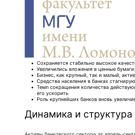
Новости / события / мероприятия
Совет Молодых Ученых
Ц
Оплата обучения онлайн
Научный старт
Межфакультетские курсы
Журналы
Практика, 
Курсы
Электронный журнал «Научные исследования эконо
Служба содей
Расписание
Журнал «Вестник Московского университета». Сери
Новости / соб
Часто задаваемые вопросы
Электронный журнал «Население и экономика»
Сохраняется стабильно высокое качест
Увеличились вложения в ценные бумаги.
Новости / события / мероприятия
BRICS Journal of Economics
Бизнес, как крупный, так и малый, акт
Средства населения в банках стагниру
Темп сокращения количества действующ
его ускорить
Роль крупнейших банков вновь увеличи
Динамика и структура
Активы банковского сектора за апрель-сент