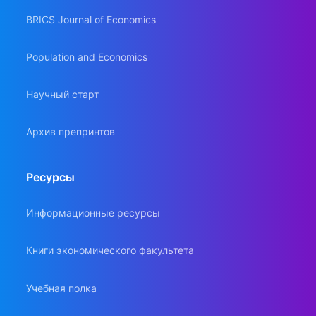
BRICS Journal of Economics
Population and Economics
Научный старт
Архив препринтов
Ресурсы
Информационные ресурсы
Книги экономического факультета
Учебная полка