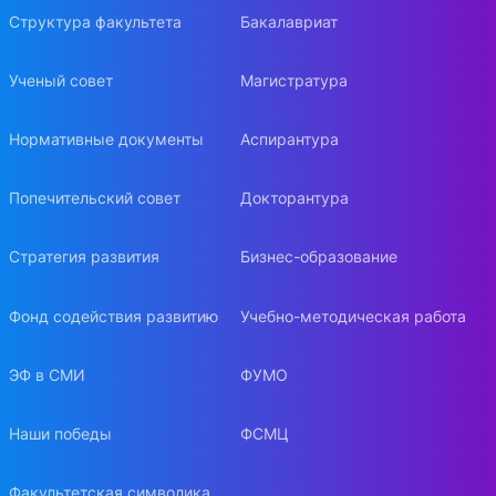
Структура факультета
Бакалавриат
Ученый совет
Магистратура
Нормативные документы
Аспирантура
Попечительский совет
Докторантура
Стратегия развития
Бизнес-образование
Фонд содействия развитию
Учебно-методическая работа
ЭФ в СМИ
ФУМО
Наши победы
ФСМЦ
Факультетская символика