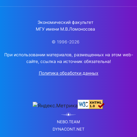
Экономический факультет
МГУ имени М.В.Ломоносова
© 1996-2026
При использовании материалов, размещенных на этом web-
сайте, ссылка на источник обязательна!
Политика обработки данных
NEBO.TEAM
DYNACONT.NET