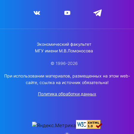
Экономический факультет
МГУ имени М.В.Ломоносова
© 1996-2026
При использовании материалов, размещенных на этом web-
сайте, ссылка на источник обязательна!
Политика обработки данных