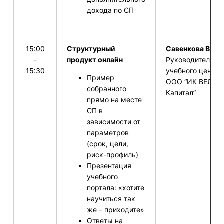
дохода по СП
15:00
Структурный
Савенкова В.И. 
-
продукт онлайн
Руководитель
15:30
учебного центра
Пример
ООО “ИК ВЕЛЕС
собранного
Капитал”
прямо на месте
СП в
зависимости от
параметров
(срок, цели,
риск-профиль)
Презентация
учебного
портала: «хотите
научиться так
же – приходите»
Ответы на