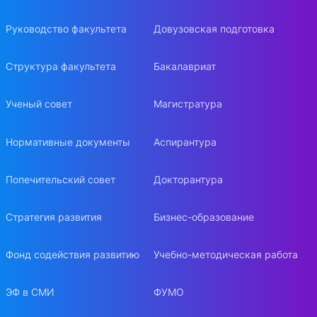
Руководство факультета
Довузовская подготовка
Структура факультета
Бакалавриат
Ученый совет
Магистратура
Нормативные документы
Аспирантура
Попечительский совет
Докторантура
Стратегия развития
Бизнес-образование
Фонд содействия развитию
Учебно-методическая работа
ЭФ в СМИ
ФУМО