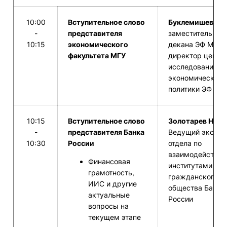
10:00
Вступительное слово
Буклемишев О.В
-
представителя
заместитель
10:15
экономического
декана ЭФ МГУ,
факультета МГУ
директор центр
исследования
экономической
политики ЭФ МГ
10:15
Вступительное слово
Золотарев Н.А.
-
представителя Банка
Ведущий экспер
10:30
России
отдела по
взаимодействию
Финансовая
институтами
грамотность,
гражданского
ИИС и другие
общества Банка
актуальные
России
вопросы на
текущем этапе