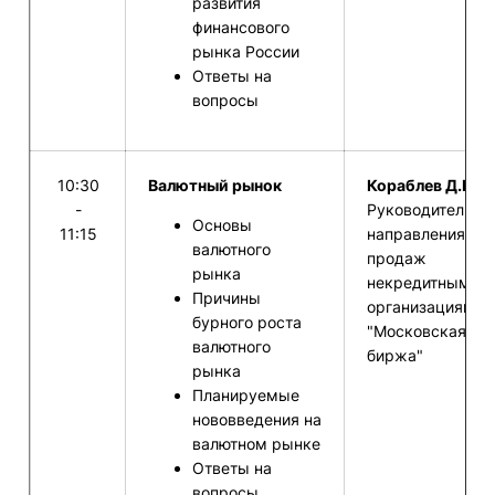
развития
финансового
рынка России
Ответы на
вопросы
10:30
Валютный рынок
Кораблев Д.В. –
-
Руководитель
Основы
11:15
направления
валютного
продаж
рынка
некредитным
Причины
организациям П
бурного роста
"Московская
валютного
биржа"
рынка
Планируемые
нововведения на
валютном рынке
Ответы на
вопросы