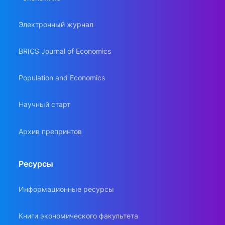
Электронный журнал
BRICS Journal of Economics
Population and Economics
Научный старт
Архив препринтов
Ресурсы
Информационные ресурсы
Книги экономического факультета