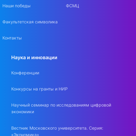
Наши победы
ФСМЦ
Факультетская символика
Контакты
Наука и инновации
Конференции
Конкурсы на гранты и НИР
Научный семинар по исследованиям цифровой
экономики
Вестник Московского университета. Серия:
«Экономика»