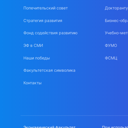
Попечительский совет
Докторант
Стратегия развития
Бизнес-обр
Фонд содействия развитию
Учебно-мет
ЭФ в СМИ
ФУМО
Наши победы
ФСМЦ
Факультетская символика
Контакты
Экономический факультет
При использ