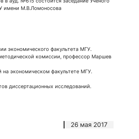
сов в ауд. №615 состоится заседание Ученого
У имени М.В.Ломоносова
сурсы
ИИ в образовании
Студентам
ии экономического факультета МГУ.
е базы
Преподавателям
-методической комиссии, профессор Маршев
 на экономическом факультете МГУ.
ческий отдел
тов диссертационных исследований.
26 мая 2017