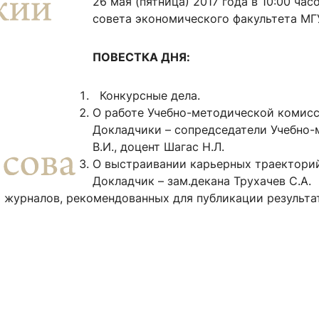
26 мая (пятница) 2017 года в 10:00 ча
ентр биоэкономики и эко-инноваций ЭФ МГУ
Прикрепление
Иностранным студентам
совета экономического факультета МГ
Закрепление
ПОВЕСТКА ДНЯ:
стажировка и трудоустройство
Контакты
Информационные ре
Конкурсные дела.
мического факультета»
ствия трудоустройству
Читальный зал
О работе Учебно-методической комисс
я: «Экономика»
ытия / мероприятия
Электронные и цифровы
Докладчики – сопредседатели Учебно
Издания факультета
В.И., доцент Шагас Н.Л.
О выстраивании карьерных траекторий
Учебная полка
Докладчик – зам.декана Трухачев С.А.
Информационно-аналити
 журналов, рекомендованных для публикации результа