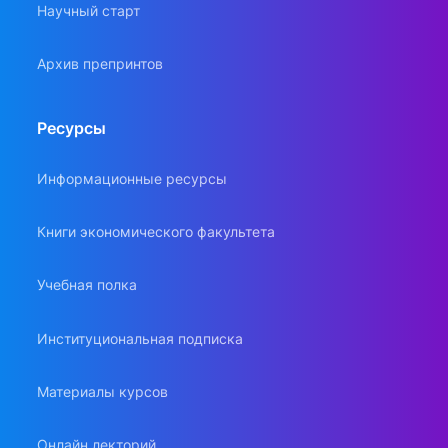
Научный старт
Архив препринтов
Ресурсы
Информационные ресурсы
Книги экономического факультета
Учебная полка
Институциональная подписка
Материалы курсов
Онлайн лекторий