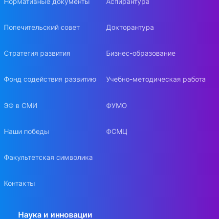
Нормативные документы
Аспирантура
Попечительский совет
Докторантура
Стратегия развития
Бизнес-образование
Фонд содействия развитию
Учебно-методическая работа
ЭФ в СМИ
ФУМО
Наши победы
ФСМЦ
Факультетская символика
Контакты
Наука и инновации