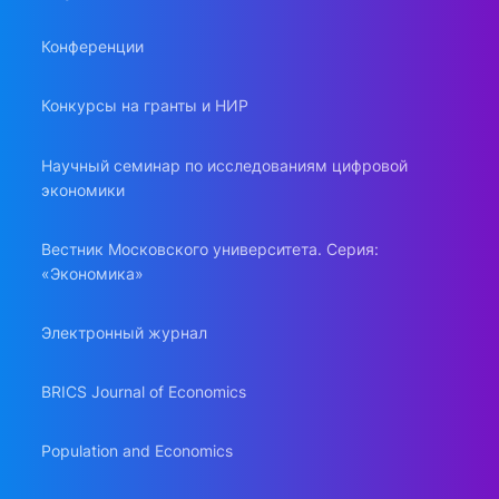
Конференции
Конкурсы на гранты и НИР
Научный семинар по исследованиям цифровой
экономики
Вестник Московского университета. Серия:
«Экономика»
Электронный журнал
BRICS Journal of Economics
Population and Economics