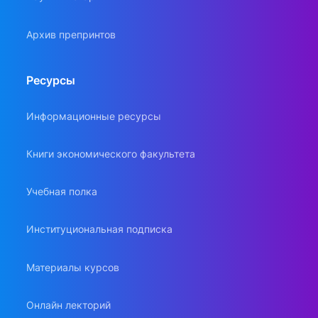
Архив препринтов
Ресурсы
Информационные ресурсы
Книги экономического факультета
Учебная полка
Институциональная подписка
Материалы курсов
Онлайн лекторий