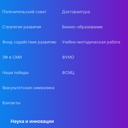
Попечительский совет
Докторантура
Стратегия развития
Бизнес-образование
Фонд содействия развитию
Учебно-методическая работа
ЭФ в СМИ
ФУМО
Наши победы
ФСМЦ
Факультетская символика
Контакты
Наука и инновации