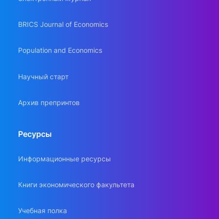
BRICS Journal of Economics
Population and Economics
Научный старт
Архив препринтов
Ресурсы
Информационные ресурсы
Книги экономического факультета
Учебная полка