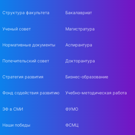
Структура факультета
Бакалавриат
Ученый совет
Магистратура
Нормативные документы
Аспирантура
Попечительский совет
Докторантура
Стратегия развития
Бизнес-образование
Фонд содействия развитию
Учебно-методическая работа
ЭФ в СМИ
ФУМО
Наши победы
ФСМЦ