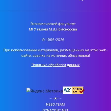
Экономический факультет
МГУ имени М.В.Ломоносова
© 1996-2026
При использовании материалов, размещенных на этом web-
сайте, ссылка на источник обязательна!
Политика обработки данных
NEBO.TEAM
DYNACONT.NET