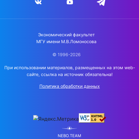
Экономический факультет
МГУ имени М.В.Ломоносова
© 1996-2026
При использовании материалов, размещенных на этом web-
сайте, ссылка на источник обязательна!
Политика обработки данных
NEBO.TEAM