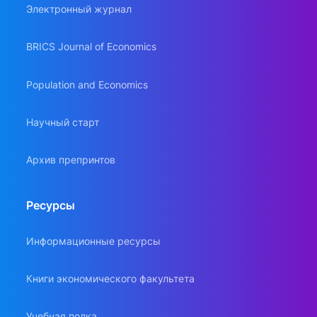
Электронный журнал
BRICS Journal of Economics
Population and Economics
Научный старт
Архив препринтов
Ресурсы
Информационные ресурсы
Книги экономического факультета
Учебная полка