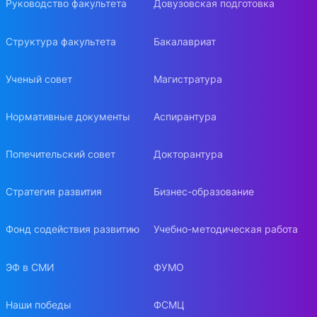
Руководство факультета
Довузовская подготовка
Структура факультета
Бакалавриат
Ученый совет
Магистратура
Нормативные документы
Аспирантура
Попечительский совет
Докторантура
Стратегия развития
Бизнес-образование
Фонд содействия развитию
Учебно-методическая работа
ЭФ в СМИ
ФУМО
Наши победы
ФСМЦ