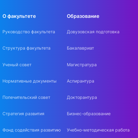
О факультете
Образование
Руководство факультета
Довузовская подготовка
Структура факультета
Бакалавриат
Ученый совет
Магистратура
Нормативные документы
Аспирантура
Попечительский совет
Докторантура
Стратегия развития
Бизнес-образование
Фонд содействия развитию
Учебно-методическая работа