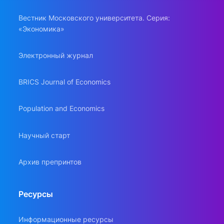
Вестник Московского университета. Серия:
«Экономика»
Электронный журнал
BRICS Journal of Economics
Population and Economics
Научный старт
Архив препринтов
Ресурсы
Информационные ресурсы