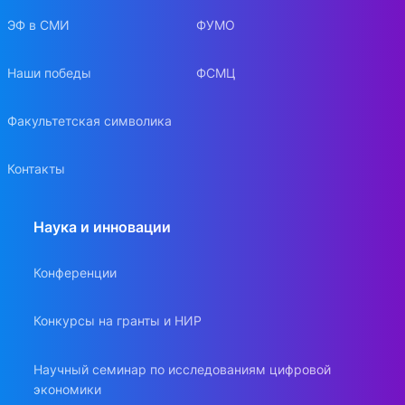
ЭФ в СМИ
ФУМО
Наши победы
ФСМЦ
Факультетская символика
Контакты
Наука и инновации
Конференции
Конкурсы на гранты и НИР
Научный семинар по исследованиям цифровой
экономики