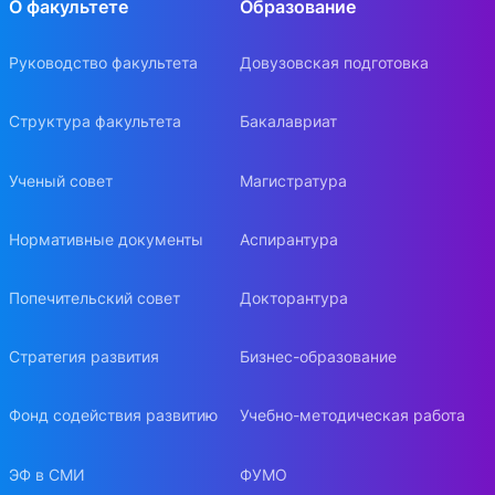
О факультете
Образование
Руководство факультета
Довузовская подготовка
Структура факультета
Бакалавриат
Ученый совет
Магистратура
Нормативные документы
Аспирантура
Попечительский совет
Докторантура
Стратегия развития
Бизнес-образование
Фонд содействия развитию
Учебно-методическая работа
ЭФ в СМИ
ФУМО