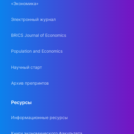
«Экономика»
Электронный журнал
BRICS Journal of Economics
Population and Economics
Научный старт
Архив препринтов
Ресурсы
Информационные ресурсы
Книги экономического факультета