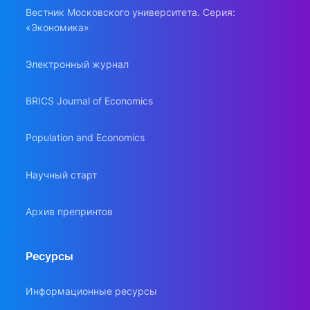
Вестник Московского университета. Серия:
«Экономика»
Электронный журнал
BRICS Journal of Economics
Population and Economics
Научный старт
Архив препринтов
Ресурсы
Информационные ресурсы