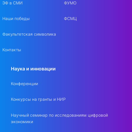
ЭФ в СМИ
ФУМО
Наши победы
ФСМЦ
Факультетская символика
Контакты
Наука и инновации
Конференции
Конкурсы на гранты и НИР
Научный семинар по исследованиям цифровой
экономики