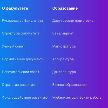
О факультете
Образование
Руководство факультета
Довузовская подготовка
Структура факультета
Бакалавриат
Ученый совет
Магистратура
Нормативные документы
Аспирантура
Попечительский совет
Докторантура
Стратегия развития
Бизнес-образование
Фонд содействия развитию
Учебно-методическая работа