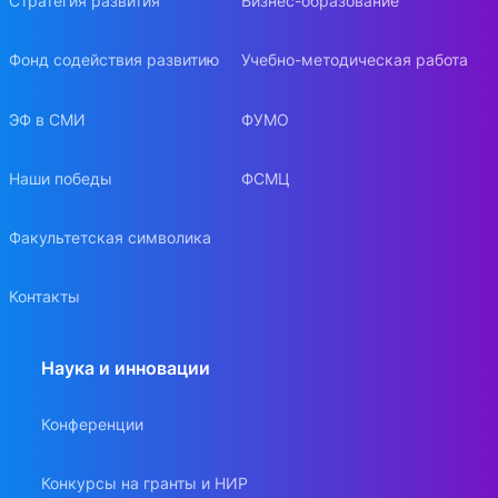
Стратегия развития
Бизнес-образование
Фонд содействия развитию
Учебно-методическая работа
ЭФ в СМИ
ФУМО
Наши победы
ФСМЦ
Факультетская символика
Контакты
Наука и инновации
Конференции
Конкурсы на гранты и НИР