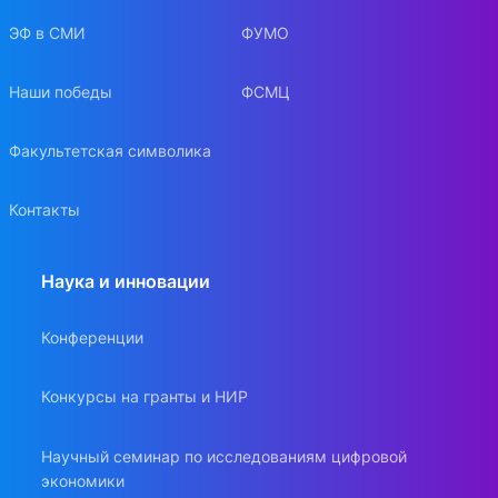
ЭФ в СМИ
ФУМО
Наши победы
ФСМЦ
Факультетская символика
Контакты
Наука и инновации
Конференции
Конкурсы на гранты и НИР
Научный семинар по исследованиям цифровой
экономики