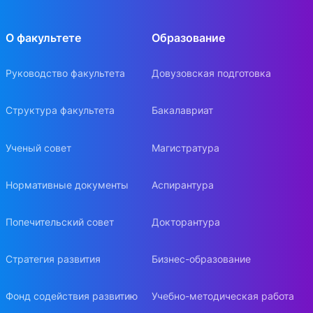
О факультете
Образование
Руководство факультета
Довузовская подготовка
Структура факультета
Бакалавриат
Ученый совет
Магистратура
Нормативные документы
Аспирантура
Попечительский совет
Докторантура
Стратегия развития
Бизнес-образование
Фонд содействия развитию
Учебно-методическая работа