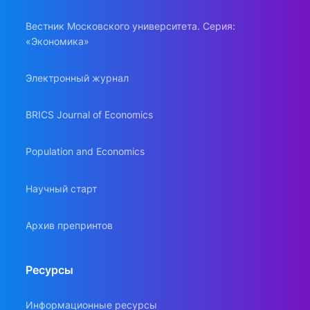
Вестник Московского университета. Серия:
«Экономика»
Электронный журнал
BRICS Journal of Economics
Population and Economics
Научный старт
Архив препринтов
Ресурсы
Информационные ресурсы