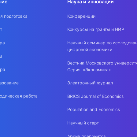
ние
Наука и инновации
я подготовка
Конференции
т
Конкурсы на гранты и НИР
ура
Научный семинар по исследова
цифровой экономики
ра
Вестник Московского университ
ура
Серия: «Экономика»
азование
Электронный журнал
одическая работа
BRICS Journal of Economics
Population and Economics
Научный старт
Архив препринтов