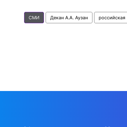
СМИ
Декан А.А. Аузан
российская