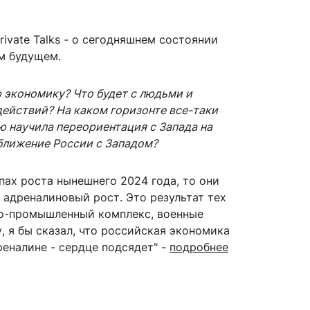
ivate Talks - о сегодняшнем состоянии
м будущем.
сурсы
ИИ в образовании
экономику? Что будет с людьми и
Студентам
ействий? На каком горизонте все-таки
е базы
Преподавателям
 научила переориентация с Запада на
сближение России с Западом?
пах роста нынешнего 2024 года, то они
ческий отдел
о адреналиновый рост. Это результат тех
но-промышленный комплекс, военные
, я бы сказал, что российская экономика
реналине - сердце подсядет" -
подробнее