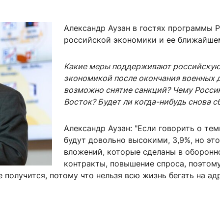
ентр биоэкономики и эко-инноваций ЭФ МГУ
Прикрепление
Иностранным студентам
Закрепление
Александр Аузан в гостях программы Pr
российской экономики и ее ближайше
стажировка и трудоустройство
Контакты
Информационные ре
Какие меры поддерживают российскую 
мического факультета»
ствия трудоустройству
Читальный зал
экономикой после окончания военных д
я: «Экономика»
ытия / мероприятия
Электронные и цифровы
возможно снятие санкций? Чему Россию
Издания факультета
Восток? Будет ли когда-нибудь снова 
Учебная полка
Александр Аузан: "Если говорить о тем
Информационно-аналити
будут довольно высокими, 3,9%, но эт
вложений, которые сделаны в оборон
контракты, повышение спроса, поэтому
е получится, потому что нельзя всю жизнь бегать на ад