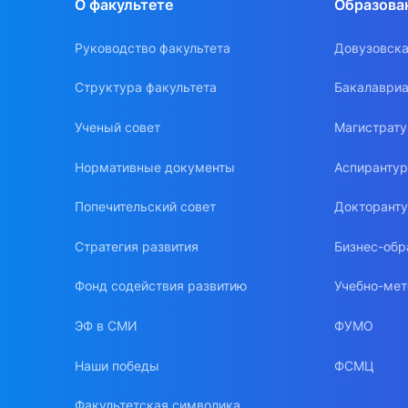
О факультете
Образова
Руководство факультета
Довузовска
Структура факультета
Бакалавриа
Ученый совет
Магистрат
Нормативные документы
Аспиранту
Попечительский совет
Докторант
Стратегия развития
Бизнес-обр
Фонд содействия развитию
Учебно-мет
ЭФ в СМИ
ФУМО
Наши победы
ФСМЦ
Факультетская символика