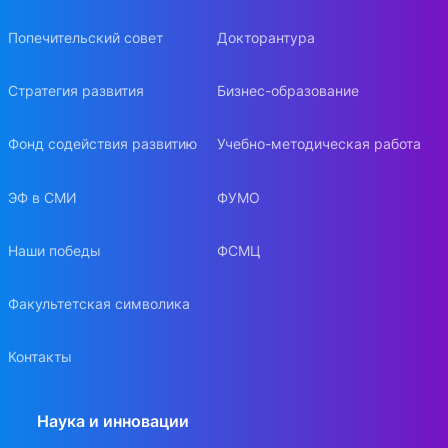
Попечительский совет
Докторантура
Стратегия развития
Бизнес-образование
Фонд содействия развитию
Учебно-методическая работа
ЭФ в СМИ
ФУМО
Наши победы
ФСМЦ
Факультетская символика
Контакты
Наука и инновации