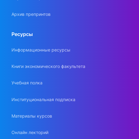
Архив препринтов
Ресурсы
Информационные ресурсы
Книги экономического факультета
Учебная полка
Институциональная подписка
Материалы курсов
Онлайн лекторий