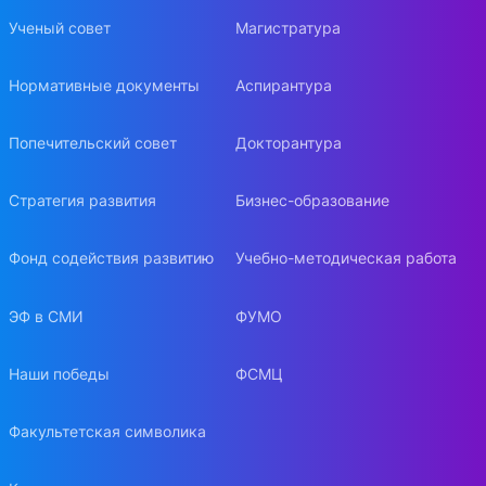
Ученый совет
Магистратура
Нормативные документы
Аспирантура
Попечительский совет
Докторантура
Стратегия развития
Бизнес-образование
Фонд содействия развитию
Учебно-методическая работа
ЭФ в СМИ
ФУМО
Наши победы
ФСМЦ
Факультетская символика