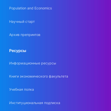
Population and Economics
Научный старт
Архив препринтов
Ресурсы
Информационные ресурсы
Книги экономического факультета
Учебная полка
Институциональная подписка