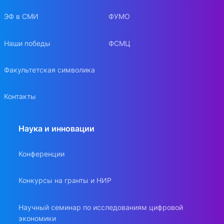
ЭФ в СМИ
ФУМО
Наши победы
ФСМЦ
Факультетская символика
Контакты
Наука и инновации
Конференции
Конкурсы на гранты и НИР
Научный семинар по исследованиям цифровой
экономики