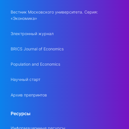
Вестник Московского университета. Серия:
«Экономика»
Электронный журнал
BRICS Journal of Economics
Population and Economics
Научный старт
Архив препринтов
Ресурсы
Информационные ресурсы