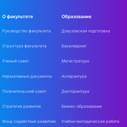
О факультете
Образование
Руководство факультета
Довузовская подготовка
Структура факультета
Бакалавриат
Ученый совет
Магистратура
Нормативные документы
Аспирантура
Попечительский совет
Докторантура
Стратегия развития
Бизнес-образование
Фонд содействия развитию
Учебно-методическая работа