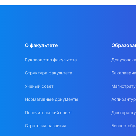
О факультете
Образова
Руководство факультета
Довузовска
Структура факультета
Бакалавриа
Ученый совет
Магистрат
Нормативные документы
Аспиранту
Попечительский совет
Докторант
Стратегия развития
Бизнес-обр