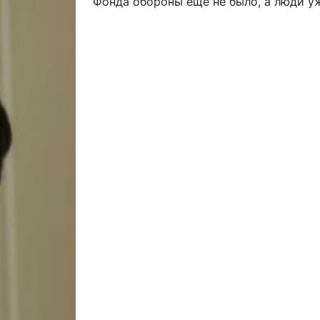
Фонда обороны еще не было, а люди у
ентр биоэкономики и эко-инноваций ЭФ МГУ
Прикрепление
Иностранным студентам
Закрепление
стажировка и трудоустройство
Контакты
Информационные ре
мического факультета»
ствия трудоустройству
Читальный зал
я: «Экономика»
ытия / мероприятия
Электронные и цифровы
Издания факультета
Учебная полка
Информационно-аналити