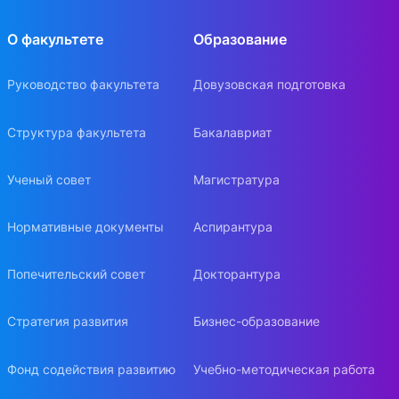
О факультете
Образование
Руководство факультета
Довузовская подготовка
Структура факультета
Бакалавриат
Ученый совет
Магистратура
Нормативные документы
Аспирантура
Попечительский совет
Докторантура
Стратегия развития
Бизнес-образование
Фонд содействия развитию
Учебно-методическая работа