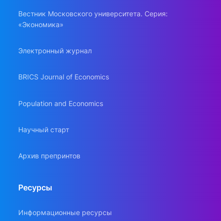
Вестник Московского университета. Серия:
«Экономика»
Электронный журнал
BRICS Journal of Economics
Population and Economics
Научный старт
Архив препринтов
Ресурсы
Информационные ресурсы