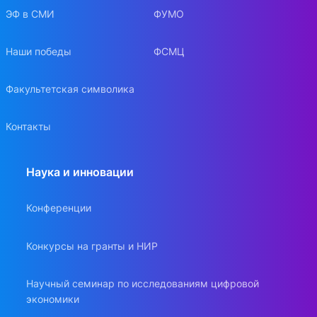
ЭФ в СМИ
ФУМО
Наши победы
ФСМЦ
Факультетская символика
Контакты
Наука и инновации
Конференции
Конкурсы на гранты и НИР
Научный семинар по исследованиям цифровой
экономики