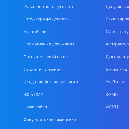
Руководство факультета
Довузовска
Структура факультета
Бакалавриа
Ученый совет
Магистрат
Нормативные документы
Аспиранту
Попечительский совет
Докторант
Стратегия развития
Бизнес-обр
Фонд содействия развитию
Учебно-мет
ЭФ в СМИ
ФУМО
Наши победы
ФСМЦ
Факультетская символика