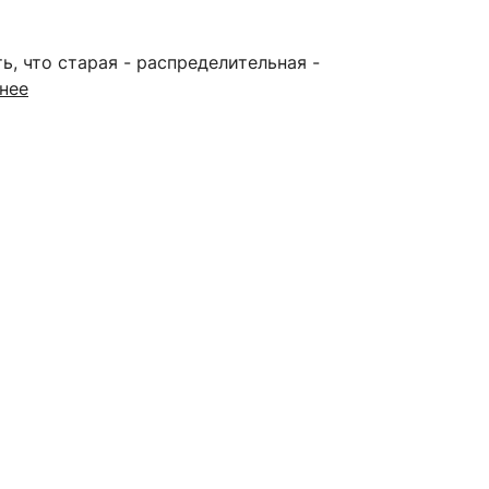
, что старая - распределительная -
нее
сурсы
ИИ в образовании
Студентам
е базы
Преподавателям
ческий отдел