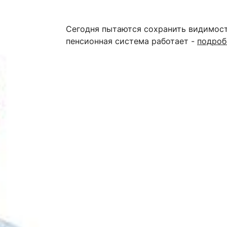
ентр биоэкономики и эко-инноваций ЭФ МГУ
Прикрепление
Иностранным студентам
Закрепление
Сегодня пытаются сохранить видимость
пенсионная система работает -
подроб
стажировка и трудоустройство
Контакты
Информационные ре
мического факультета»
ствия трудоустройству
Читальный зал
я: «Экономика»
ытия / мероприятия
Электронные и цифровы
Издания факультета
Учебная полка
Информационно-аналити