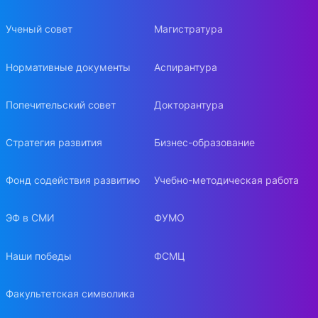
Ученый совет
Магистратура
Нормативные документы
Аспирантура
Попечительский совет
Докторантура
Стратегия развития
Бизнес-образование
Фонд содействия развитию
Учебно-методическая работа
ЭФ в СМИ
ФУМО
Наши победы
ФСМЦ
Факультетская символика