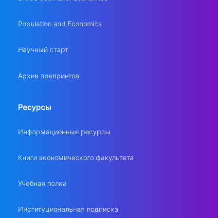
Population and Economics
Научный старт
Архив препринтов
Ресурсы
Информационные ресурсы
Книги экономического факультета
Учебная полка
Институциональная подписка