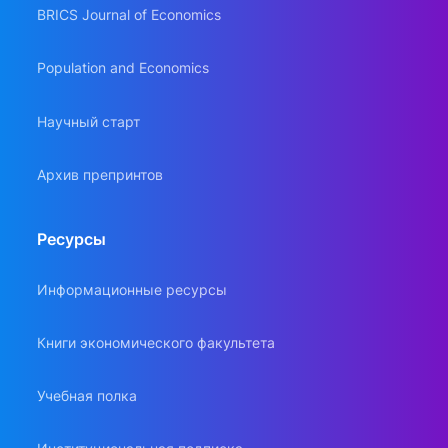
BRICS Journal of Economics
Population and Economics
Научный старт
Архив препринтов
Ресурсы
Информационные ресурсы
Книги экономического факультета
Учебная полка