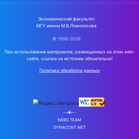
Экономический факультет
МГУ имени М.В.Ломоносова
© 1996-2026
При использовании материалов, размещенных на этом web-
сайте, ссылка на источник обязательна!
Политика обработки данных
NEBO.TEAM
DYNACONT.NET