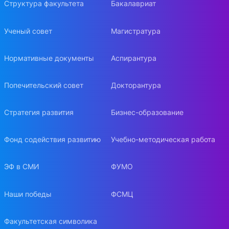
Структура факультета
Бакалавриат
Ученый совет
Магистратура
Нормативные документы
Аспирантура
Попечительский совет
Докторантура
Стратегия развития
Бизнес-образование
Фонд содействия развитию
Учебно-методическая работа
ЭФ в СМИ
ФУМО
Наши победы
ФСМЦ
Факультетская символика