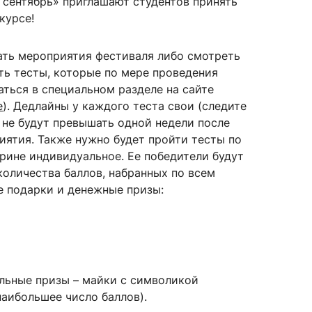
сентябрь» приглашают студентов принять
курсе!
ть мероприятия фестиваля либо смотреть
сурсы
ИИ в образовании
ть тесты, которые по мере проведения
аться в специальном разделе на сайте
Студентам
е
). Дедлайны у каждого теста свои (следите
е базы
Преподавателям
и не будут превышать одной недели после
ятия. Также нужно будет пройти тесты по
рине индивидуальное. Ее победители будут
количества баллов, набранных по всем
ческий отдел
е подарки и денежные призы:
льные призы – майки с символикой
наибольшее число баллов).