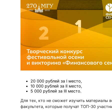
Новости / события / мероприятия
Совет Молодых Ученых
Ц
Оплата обучения онлайн
Научный старт
Межфакультетские курсы
Журналы
Практика, 
Курсы
Электронный журнал «Научные исследования эконо
Служба содей
Расписание
Журнал «Вестник Московского университета». Сери
Новости / соб
Часто задаваемые вопросы
Электронный журнал «Население и экономика»
Новости / события / мероприятия
BRICS Journal of Economics
20 000 рублей за I место,
10 000 рублей за II место,
5 000 рублей за III место.
Для тех, кто не сможет изучить материалы
факультета, которые получат ТОП-30 участни