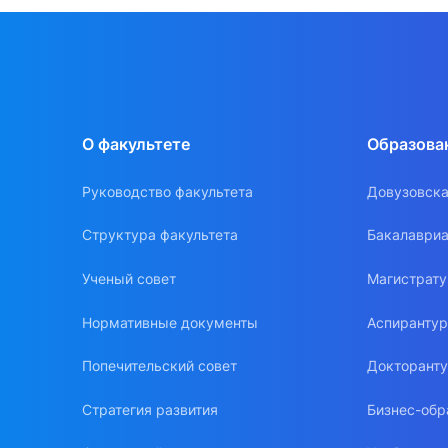
О факультете
Образова
Руководство факультета
Довузовска
Структура факультета
Бакалавриа
Ученый совет
Магистрат
Нормативные документы
Аспиранту
Попечительский совет
Докторант
Стратегия развития
Бизнес-обр