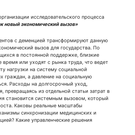
 организации исследовательского процесса
к новый экономический вызов»
сурсы
ИИ в образовании
иентов с деменцией трансформируют данную
Студентам
ономический вызов для государства. По
е базы
Преподавателям
щихся в постоянной поддержке, близкие
 время или уходят с рынка труда, что ведет
ту нагрузки на систему социальной
х граждан, а давление на социальную
ческий отдел
ся. Расходы на долгосрочный уход,
 превращаясь из отдельной статьи затрат в
ция становится системным вызовом, который
роста. Каковы реальные масштабы
еханизмы синхронизации медицинских и
нцией? Какие управленческие решения