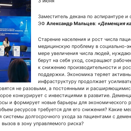
3 июня
ентр биоэкономики и эко-инноваций ЭФ МГУ
Прикрепление
Иностранным студентам
Закрепление
Заместитель декана по аспирантуре и
ЭФ
Александр Мальцев
:
«Деменция ка
стажировка и трудоустройство
Контакты
Информационные ре
Старение населения и рост числа пац
мического факультета»
ствия трудоустройству
Читальный зал
медицинскую проблему в социально-эк
я: «Экономика»
ытия / мероприятия
Электронные и цифровы
мере увеличения числа людей, нуждаю
Издания факультета
берут на себя уход, сокращают рабочее
к снижению производительности и рос
Учебная полка
поддержки. Экономика теряет активны
Информационно-аналити
инфраструктуру продолжает усиливать
вятся не разовыми, а постоянными и расширяющимися,
торое конкурирует с инвестициями в развитие. Демен
урсы и формирует новые барьеры для экономического 
объем ресурсов требуется для его снижения? Какие м
я системы долгосрочного ухода за пациентами с деме
 вызов в зону управляемого риска?