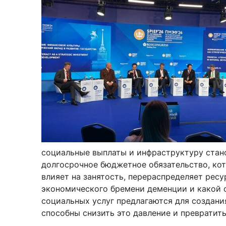
Новости / события / мероприятия
Совет Молодых Ученых
Ц
Оплата обучения онлайн
Научный старт
Межфакультетские курсы
Журналы
Практика, 
Курсы
Электронный журнал «Научные исследования эконо
Служба содей
Расписание
Журнал «Вестник Московского университета». Сери
Новости / соб
Часто задаваемые вопросы
Электронный журнал «Население и экономика»
Новости / события / мероприятия
BRICS Journal of Economics
социальные выплаты и инфраструктуру стано
долгосрочное бюджетное обязательство, ко
влияет на занятость, перераспределяет рес
экономического бремени деменции и какой 
социальных услуг предлагаются для создани
способны снизить это давление и превратить