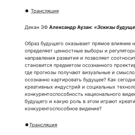
⏺️
Трансляция
Декан ЭФ
Александр Аузан
:
«Эскизы будущег
Образ будущего оказывает прямое влияние н
определяет ценностные выборы и регуляторн
направления развития и позволяет соотнос
становится предметом осознанного проектир
где прогнозы получают визуальные и смысл
осознанно картировать будущее? Как сегодн
креативных индустрий и социальных технол
конкурентоспособность национального виден
будущего и какую роль в этом играют креат
конкурентоспособное видение?
⏺
️Трансляция