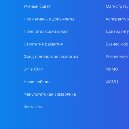
Ученый совет
Магистрат
Нормативные документы
Аспиранту
Попечительский совет
Докторант
Стратегия развития
Бизнес-обр
Фонд содействия развитию
Учебно-мет
ЭФ в СМИ
ФУМО
Наши победы
ФСМЦ
Факультетская символика
Контакты