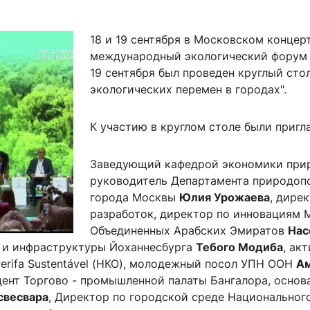
ентр биоэкономики и эко-инноваций ЭФ МГУ
Прикрепление
Иностранным студентам
Закрепление
18 и 19 сентября
в Московском концерт
международный экологический форум 
стажировка и трудоустройство
Контакты
Информационные ре
19 сентября был проведен круглый сто
экологических перемен в городах".
мического факультета»
ствия трудоустройству
Читальный зал
я: «Экономика»
ытия / мероприятия
Электронные и цифровы
К участию в круглом столе были приг
Издания факультета
Учебная полка
Заведующий кафедрой экономики при
руководитель Департамента природоп
Информационно-аналити
города Москвы
Юлия Урожаева
, дире
разработок, директор по инновациям 
Объединенных Арабских Эмиратов
Нас
 и инфраструктуры Йоханнесбурга
Тебого Модиба
, ак
Perifa Sustentável (НКО), молодежный посол УПН ООН
Ам
дент Торгово - промышленной палаты Бангалора, осно
свесвара
, Директор по городской среде Национальног