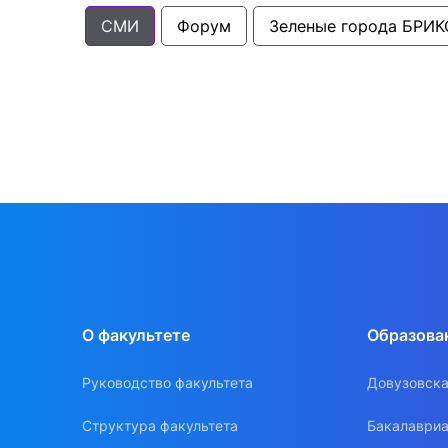
СМИ
Форум
Зеленые города БРИК
О факультете
Образова
Руководство факультета
Довузовска
Структура факультета
Бакалавриа