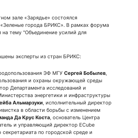
ном зале «Зарядье» состоялся
«Зеленые города БРИКС». В рамках форума
сурсы
ИИ в образовании
л на тему "Объединение усилий для
Студентам
е базы
Преподавателям
лашены эксперты из стран БРИКС:
родопользования ЭФ МГУ
Сергей Бобылев
,
ользования и охраны окружающей среды
ческий отдел
ктор Департамента исследований и
Министерства энергетики и инфраструктуры
ейба Альмарзуки
, исполнительный директор
тивистка в области борьбы с изменением
анда Да Крус Коста
, основатель Центра
ватель и управляющий директор ECube
о секретариата по городской среде и