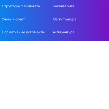
Структура факультета
Бакалавриат
Ученый совет
Магистратура
Нормативные документы
Аспирантура
Попечительский совет
Докторантура
Стратегия развития
Бизнес-образование
Фонд содействия развитию
Учебно-методическая работа
ЭФ в СМИ
ФУМО
Наши победы
ФСМЦ