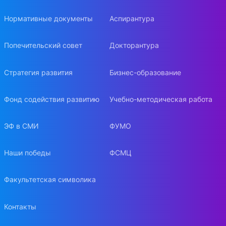
Нормативные документы
Аспирантура
Попечительский совет
Докторантура
Стратегия развития
Бизнес-образование
Фонд содействия развитию
Учебно-методическая работа
ЭФ в СМИ
ФУМО
Наши победы
ФСМЦ
Факультетская символика
Контакты