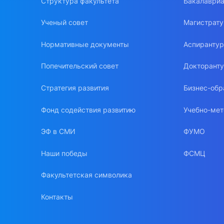
Структура факультета
Бакалавриа
Ученый совет
Магистрат
Нормативные документы
Аспиранту
Попечительский совет
Докторант
Стратегия развития
Бизнес-обр
Фонд содействия развитию
Учебно-мет
ЭФ в СМИ
ФУМО
Наши победы
ФСМЦ
Факультетская символика
Контакты