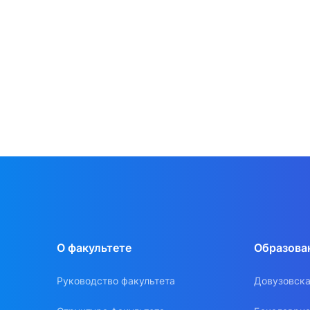
О факультете
Образова
Руководство факультета
Довузовска