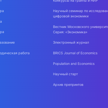
т
Конкурсы на гранты и НИР
ура
Научный семинар по исследова
цифровой экономики
ра
Вестник Московского университ
ура
Серия: «Экономика»
азование
Электронный журнал
одическая работа
BRICS Journal of Economics
Population and Economics
Научный старт
Архив препринтов