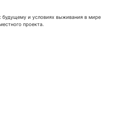
к будущему и условиях выживания в мире
местного проекта.
сурсы
ИИ в образовании
Студентам
е базы
Преподавателям
ческий отдел