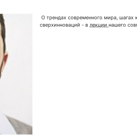
ентр биоэкономики и эко-инноваций ЭФ МГУ
Прикрепление
Иностранным студентам
Закрепление
О трендах современного мира, шагах 
сверхинноваций - в
лекции
нашего сов
стажировка и трудоустройство
Контакты
Информационные ре
мического факультета»
ствия трудоустройству
Читальный зал
я: «Экономика»
ытия / мероприятия
Электронные и цифровы
Издания факультета
Учебная полка
Информационно-аналити