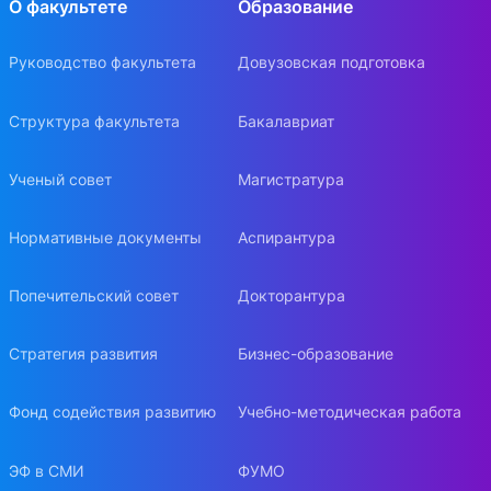
О факультете
Образование
Руководство факультета
Довузовская подготовка
Структура факультета
Бакалавриат
Ученый совет
Магистратура
Нормативные документы
Аспирантура
Попечительский совет
Докторантура
Стратегия развития
Бизнес-образование
Фонд содействия развитию
Учебно-методическая работа
ЭФ в СМИ
ФУМО