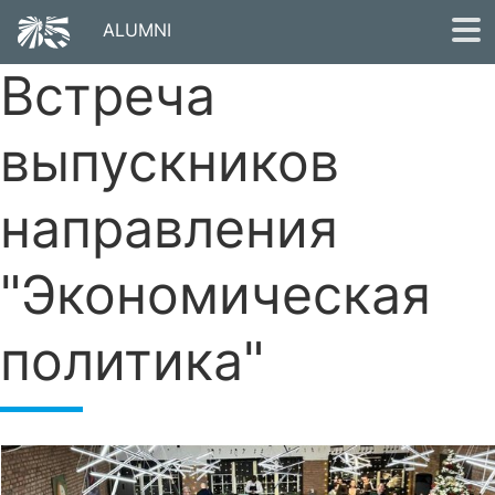
ALUMNI
Встреча
КАЛЕНДАРЬ
НОВОСТИ
выпускников
ЛИЦА
направления
Личный кабинет
"Экономическая
политика"