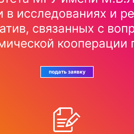
и в исследованиях и р
атив, связанных с воп
мической кооперации 
подать заявку