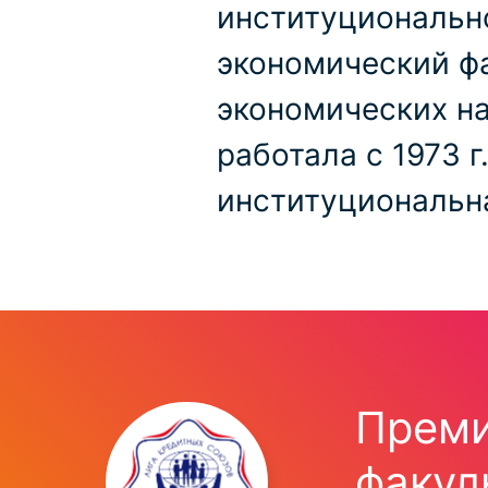
институционально
экономический фа
экономических нау
работала с 1973 
институциональн
Преми
факул