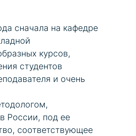
ода сначала на кафедре
кладной
образных курсов,
ения студентов
еподавателя и очень
етодологом,
 России, под ее
тво, соответствующее