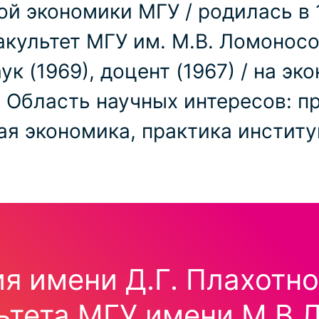
й экономики МГУ / родилась в 1
культет МГУ им. М.В. Ломоносова
к (1969), доцент (1967) / на э
г. Область научных интересов: п
ая экономика, практика инстит
я имени Д.Г. Плахотн
ьтета МГУ имени М.В.