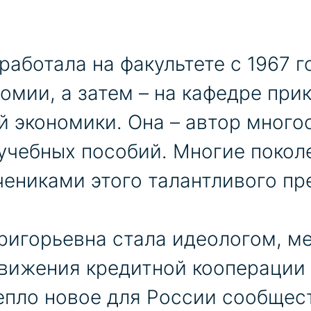
работала на факультете с 1967 г
омии, а затем – на кафедре при
 экономики. Она – автор много
 учебных пособий. Многие покол
чениками этого талантливого пр
Григорьевна стала идеологом, м
вижения кредитной кооперации в
епло новое для России сообщес