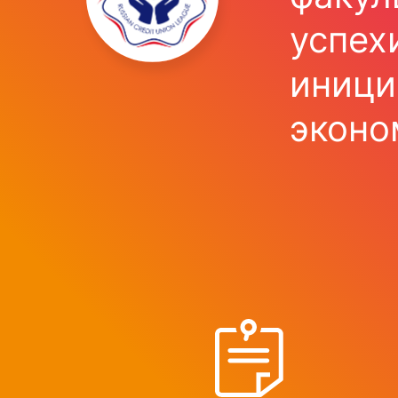
успех
иници
эконо