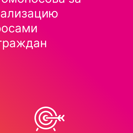
еализацию
росами
граждан