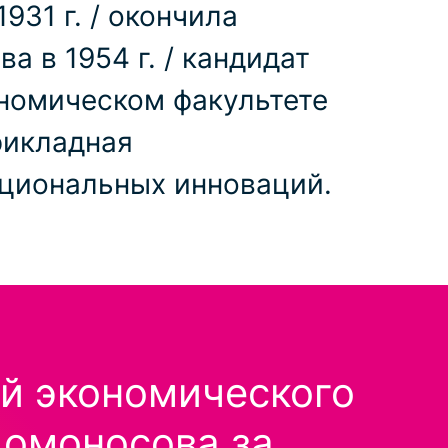
931 г. / окончила
 в 1954 г. / кандидат
кономическом факультете
рикладная
уциональных инноваций.
ой экономического
Ломоносова за