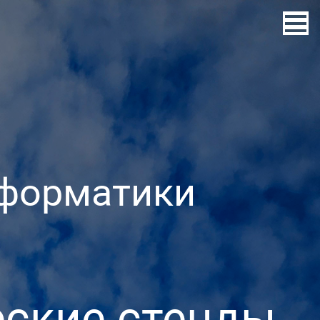
нформатики
ские стенды