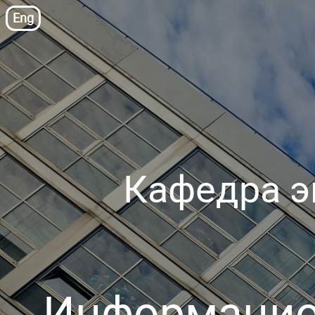
Eng
Кафедра э
Информацио