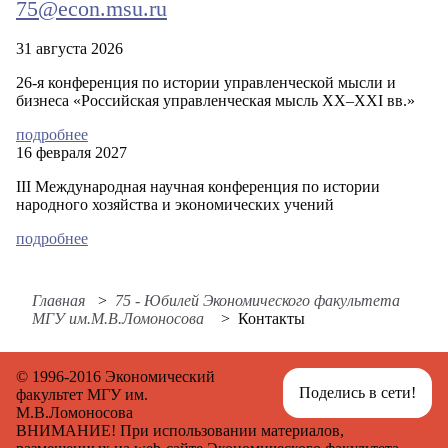
75@econ.msu.ru
СОБЫТИЯ
31 августа 2026
НОВОСТИ
26-я конференция по истории управленческой мысли и
бизнеса «Российская управленческая мысль XX–XXI вв.»
подробнее
16 февраля 2027
КОНКУРСЫ
III Международная научная конференция по истории
народного хозяйства и экономических учений
СПОНСОРЫ
подробнее
Главная
75 - Юбилей Экономического факультета
КОНТАКТЫ
МГУ им.М.В.Ломоносова
Контакты
© 1996-2016 Экономический
Поделись в сети!
факультет МГУ им.
М.В.Ломоносова
ВНИМАНИЕ! При использовании материалов,