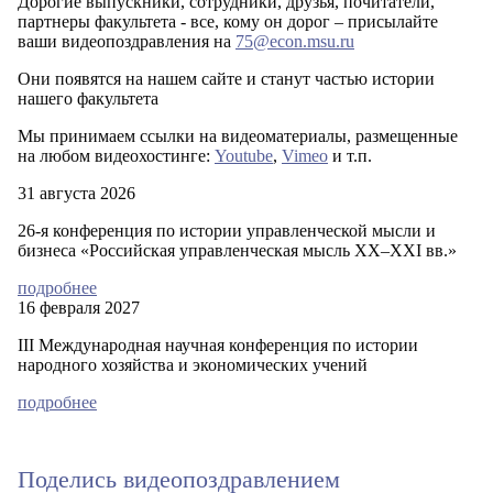
Дорогие выпускники, сотрудники, друзья, почитатели,
МОЙ ЭКОНОМ
партнеры факультета - все, кому он дорог – присылайте
ваши видеопоздравления на
75@econ.msu.ru
Они появятся на нашем сайте и станут частью истории
ЦИТАТЫ
нашего факультета
Мы принимаем ссылки на видеоматериалы, размещенные
на любом видеохостинге:
Youtube
,
Vimeo
и т.п.
31 августа 2026
26-я конференция по истории управленческой мысли и
бизнеса «Российская управленческая мысль XX–XXI вв.»
подробнее
16 февраля 2027
III Международная научная конференция по истории
народного хозяйства и экономических учений
подробнее
Поделись видеопоздравлением