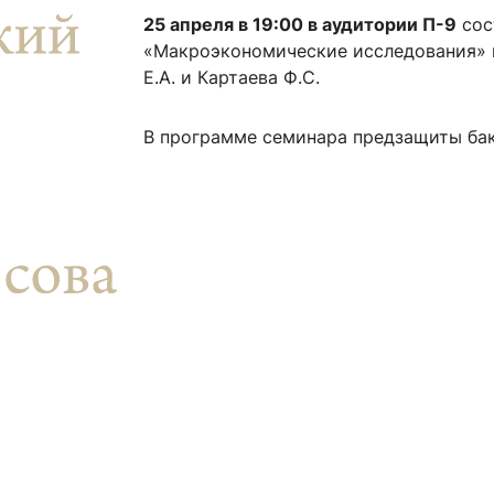
ентр биоэкономики и эко-инноваций ЭФ МГУ
Прикрепление
Иностранным студентам
25 апреля в 19:00 в аудитории П-9
сос
Закрепление
«Макроэкономические исследования» п
Е.А. и Картаева Ф.С.
стажировка и трудоустройство
Контакты
Информационные ре
В программе семинара предзащиты бака
мического факультета»
ствия трудоустройству
Читальный зал
я: «Экономика»
ытия / мероприятия
Электронные и цифровы
Издания факультета
Учебная полка
Информационно-аналити