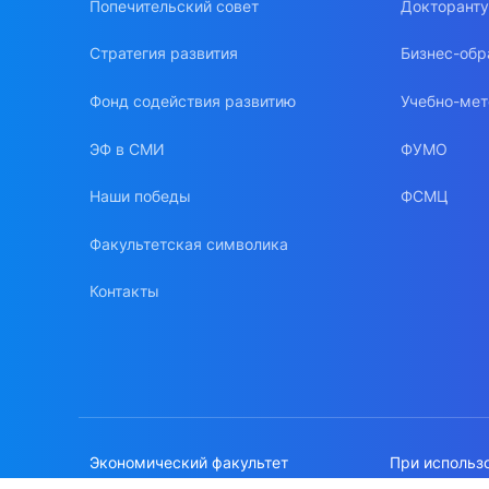
Попечительский совет
Докторант
Стратегия развития
Бизнес-обр
Фонд содействия развитию
Учебно-мет
ЭФ в СМИ
ФУМО
Наши победы
ФСМЦ
Факультетская символика
Контакты
Экономический факультет
При использ
МГУ имени М.В.Ломоносова
сайте, ссылк