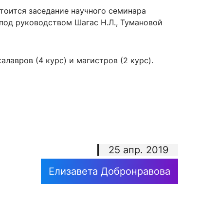
тоится заседание научного семинара
од руководством Шагас Н.Л., Тумановой
сурсы
ИИ в образовании
лавров (4 курс) и магистров (2 курс).
Студентам
е базы
Преподавателям
ческий отдел
25 апр. 2019
Елизавета Добронравова